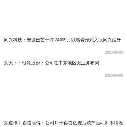
同兴科技：安徽巴芒于2024年9月以增资形式入股同兴皓升
2026-03-03
观天下！银轮股份：公司在中东地区无业务布局
2026-03-03
观速讯丨崧盛股份：公司对于崧盛亿麦后续产品毛利率情况