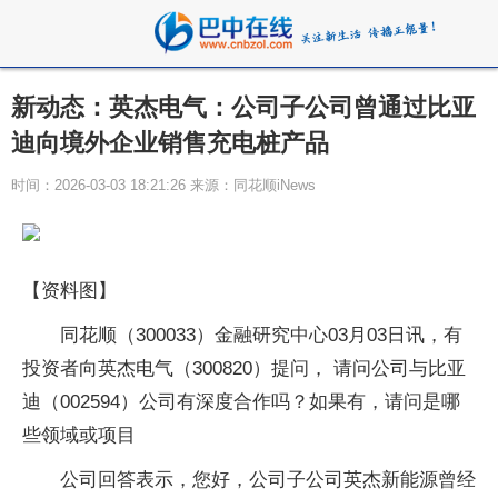
新动态：英杰电气：公司子公司曾通过比亚
迪向境外企业销售充电桩产品
时间：2026-03-03 18:21:26 来源：同花顺iNews
【资料图】
同花顺（300033）金融研究中心03月03日讯，有
投资者向英杰电气（300820）提问， 请问公司与比亚
迪（002594）公司有深度合作吗？如果有，请问是哪
些领域或项目
公司回答表示，您好，公司子公司英杰新能源曾经