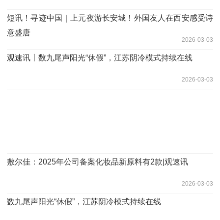
短讯！寻迹中国｜上元夜游长安城！外国友人在西安感受诗
意盛唐
2026-03-03
观速讯丨数九尾声阳光“休假”，江苏阴冷模式持续在线
2026-03-03
敷尔佳：2025年公司备案化妆品新原料有2款|观速讯
2026-03-03
数九尾声阳光“休假”，江苏阴冷模式持续在线